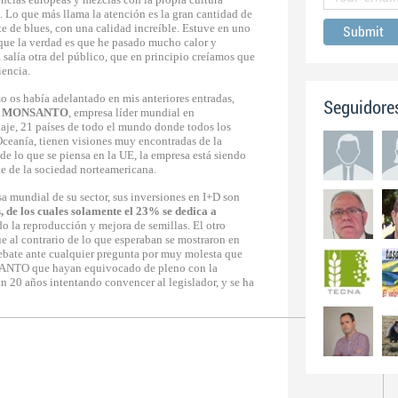
. Lo que más llama la atención es la gran cantidad de
e de blues, con una calidad increíble. Estuve en uno
orque la verdad es que he pasado mucho calor y
alía otra del público, que en principio creíamos que
iencia.
o os había adelantado en mis anteriores entradas,
Seguidore
e
MONSANTO
, empresa líder mundial en
aje, 21 países de todo el mundo donde todos los
Oceanía, tienen visiones muy encontradas de la
o de lo que se piensa en la UE, la empresa está siendo
e de la sociedad norteamericana.
a mundial de su sector, sus inversiones en I+D son
, de los cuales solamente el 23% se dedica a
do la reproducción y mejora de semillas. El otro
e al contrario de lo que esperaban se mostraron en
ebate ante cualquier pregunta por muy molesta que
SANTO que hayan equivocado de pleno con la
n 20 años intentando convencer al legislador, y se ha