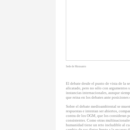
Sede de Monsanto
El debate desde el punto de vista de la 
alicatado, pero no sólo con argumentos s
instancias internacionales, aunque siemp
que reina en los debates ante posicione
Sobre el debate medioambiental se muestr
respuestas e intentan ser abiertos, compar
contra de los OGM, que los consideran p
consistentes. Como otras multinacionale
humanidad tiene un reto ineludible al cua
cambio de sus dietas frente a la escasez d