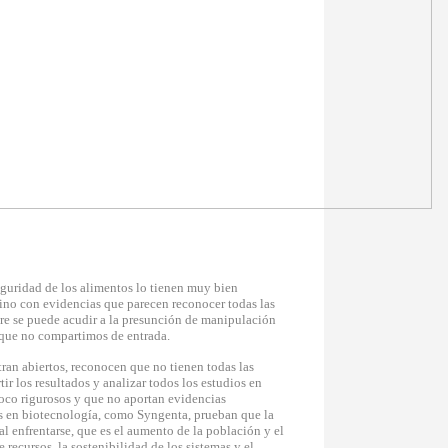
seguridad de los alimentos lo tienen muy bien
ino con evidencias que parecen reconocer todas las
re se puede acudir a la presunción de manipulación
s que no compartimos de entrada.
an abiertos, reconocen que no tienen todas las
tir los resultados y analizar todos los estudios en
oco rigurosos y que no aportan evidencias
s en biotecnología, como Syngenta, prueban que la
l enfrentarse, que es el aumento de la población y el
e recursos, la sostenibilidad de los sistemas y el