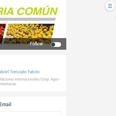
Follow
abriel Trenzado Falcón
laciones Internacionales Coop. Agro-
imentarias
 Email