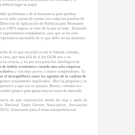
 deberá jugar su papel.
andes problemas y de la burocracia para aprobar
 en salir a pesar de contar con todas las pruebas de
 Directora de Aplicación de Políticas para Monsanto
 es 100% segura, se trate de la que se trate. Entiendo
r experimentos estrafalarios, sino que se les está
expectativa razonable de lo que debe ser un alimento
ucho de lo que escuché ya me lo habían contado,
so creo, que más allá de si los OGM son o no
or la ciencia, y no por una posición ideológica de
á de índole económico cuando una sola empresa
xclusiva
y con muy pocos, o nulos competidores. Es
e el desequilibrio entre los agentes de la cadena de
 agentes actualmente implicados. Hice la pregunta y la
mpetitivo y que eso no pasaría. Bueno, veremos los
randes grupos para ganar mayor cuota de mercado.
encia de una explotaci
ó
n media de soja y ma
í
z en
a National Grant Grower Association, Asociaci
ó
n
 EEUU. Interesante para el tema interprofesional.