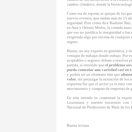
cambio climático, donde la biotecnología
Como era de esperar, se quejan de los gr
nuevos eventos, que tardan más de 15 años
seguridad. Pero como dice Rashimi Nair,
en Asia y Oriente Medio, la comida nunca
que eso no justifica la inseguridad o hace
exigiendo algo por encima de cualquier 
seguro.
Bueno, no soy experto en genómica, y m
ventajas de trabajar donde trabajo. Por e
aceptables o seguros, debate a resolver p
partida, sí entiendo que
el problema ser
pueda controlar una variedad casi en e
y podría ser un elemento más que
aliment
valor
, sin prejuzgar la actuación de los
respuesta fue que el sector ya es muy co
movimientos y compras de empresas de g
En otra entrada os comentar
é
la experi
Louissiana y nuestro encuentro con l
Nacional de Productores de Ma
í
z de los
Buena lectura