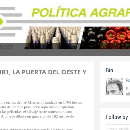
RI, LA PUERTA DEL OESTE Y
Bio
G
Re
al
, a orillas del río Mississipi fundada en 1764 fue un
rta de entrada para todos aquellos que querían
las películas, el salvaje oeste norteamericano,
Arch que dibuja un gran arco de 192 metros de
Follow by
encias europeas y mezclas con la propia cultura