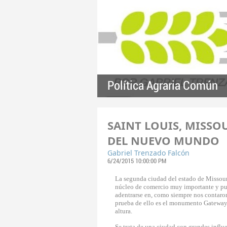
Política Agraria Común
SAINT LOUIS, MISSOU
DEL NUEVO MUNDO
Gabriel Trenzado Falcón
6/24/2015 10:00:00 PM
La segunda ciudad del estado de Missouri
núcleo de comercio muy importante y pue
adentrarse en, como siempre nos contaron 
prueba de ello es el monumento Gateway 
altura.
Se trata de una ciudad con grandes influ