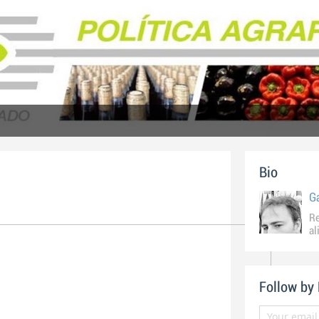
Bio
G
Re
al
Follow by