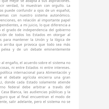
l que mejor se adapta a sus aspiraciones.
ir verdad, lo muestran con orgullo. La
nos puede confundir a ojos de un español,
lemas con nuestro sistema autonómico.
venciones, en relación al importante papel
endientes, a mi juicio, lo que diferencia a
o el grado de independencia del gobierno
ación de todos los Estados en otorgar al
ves para mantener la Unión y la lógica de
jo arriba que provoca que todo sea más
la pelea y de un debate eminentemente
 al engaño, el acuerdo sobre el sistema no
cosas, ni entre Estados ni entre intereses.
lítica internacional para Alimentación y
e el debate agrícola encierra una gran
U, donde cada Estado solamente atiende
rno federal debe arbitrar a través del
 Casa Blanca, las audiencias públicas y la
Seguro que al final encuentran el modo de
te, salir adelante, pero el sistema no se