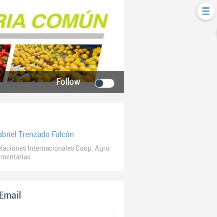
Follow
abriel Trenzado Falcón
laciones Internacionales Coop. Agro-
imentarias
 Email