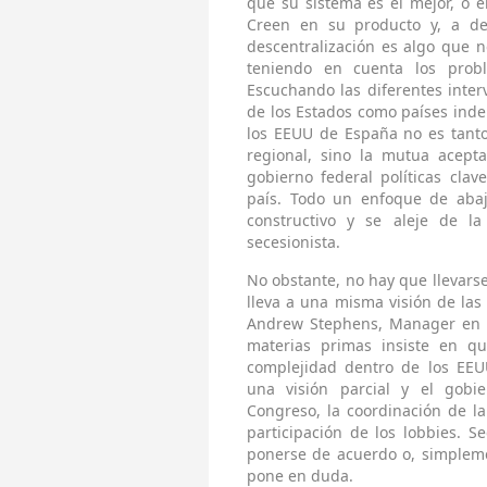
que su sistema es el mejor, o e
Creen en su producto y, a dec
descentralización es algo que 
teniendo en cuenta los prob
Escuchando las diferentes inter
de los Estados como países indep
los EEUU de España no es tant
regional, sino la mutua acept
gobierno federal políticas cla
país. Todo un enfoque de aba
constructivo y se aleje de 
secesionista.
No obstante, no hay que llevarse
lleva a una misma visión de las 
Andrew Stephens, Manager en po
materias primas insiste en qu
complejidad dentro de los EEU
una visión parcial y el gobie
Congreso, la coordinación de la
participación de los lobbies. 
ponerse de acuerdo o, simplemen
pone en duda.